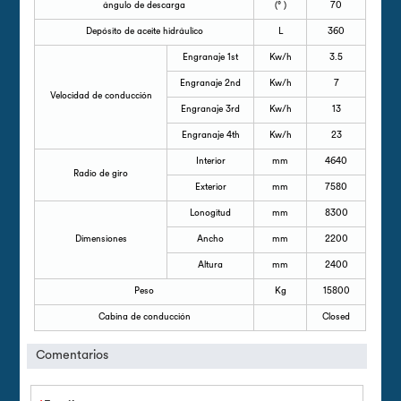
ángulo de descarga
(° )
70
Depósito de aceite hidráulico
L
360
Engranaje 1st
Kw/h
3.5
Engranaje 2nd
Kw/h
7
Velocidad de conducción
Engranaje 3rd
Kw/h
13
Engranaje 4th
Kw/h
23
Interior
mm
4640
Radio de giro
Exterior
mm
7580
Lonogitud
mm
8300
Dimensiones
Ancho
mm
2200
Altura
mm
2400
Peso
Kg
15800
Cabina de conducción
Closed
Comentarios