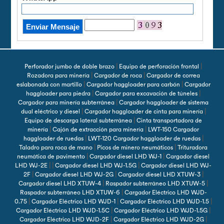
|
|
Perforador jumbo de doble brazo
Equipo de perforación frontal
|
|
Rozadora para minería
Cargador de roca
Cargador de correa
|
|
eslabonada con martillo
Cargador haggloader para carbón
Cargador
|
|
haggloader para piedra
Cargador para excavación de túneles
|
Cargador para minería subterránea
Cargador haggloader de sistema
|
|
dual eléctrico y diesel
Cargador haggloader de cinta para minería
|
Equipo de descarga lateral subterránea
Cinta transportadora de
|
|
minería
Cajón de extracción para minería
LWT-150 Cargador
|
|
haggloader de ruedas
LWT-120 Cargador haggloader de ruedas
|
|
Taladro para roca de mano
Picos de minero neumáticos
Trituradora
|
|
neumática de pavimento
Cargador diesel LHD WJ-1
Cargador diesel
| |
|
LHD WJ-2E
Cargador diesel LHD WJ-1.5G
Cargador diesel LHD WJ-
|
|
|
2F
Cargador diesel LHD WJ-2G
Cargador diesel LHD XTUW-3
|
|
Cargador diesel LHD XTUW-4
Raspador subterráneo LHD XTUW-5
|
Raspador subterráneo LHD XTUW-6
Cargador Eléctrico LHD WJD-
|
|
|
0.75
Cargador Eléctrico LHD WJD-1
Cargador Eléctrico LHD WJD-1.5
|
|
Cargador Eléctrico LHD WJD-1.5C
Cargador Eléctrico LHD WJD-1.5G
|
|
Cargador Eléctrico LHD WJD-2F
Cargador Eléctrico LHD WJD-2G