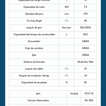
Capacidad de carga nominal
T
15
Capacidad de cubo
M3
7.5
Claridad del piso
mm
274
Turning Angle
(° )
44
ángulo de giro
Kw/rpm
165/2300
Capacidad del tanque de combustible
L
200
Convertidor
DANA
Caja de cambios
DANA
Ejes
DANA
Sistema de frenado
Multi Disc Wet
ángulo de salida
(° )
15
Ángulo de oscilación del eje
(° )
±8
Capacidad de escalada
%
25
ítem
Unidad
XTUT-15
Tamaño Neumático
16× R25