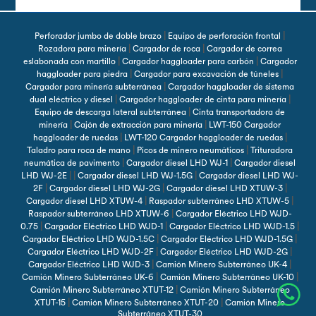
|
|
Perforador jumbo de doble brazo
Equipo de perforación frontal
|
|
Rozadora para minería
Cargador de roca
Cargador de correa
|
|
eslabonada con martillo
Cargador haggloader para carbón
Cargador
|
|
haggloader para piedra
Cargador para excavación de túneles
|
Cargador para minería subterránea
Cargador haggloader de sistema
|
|
dual eléctrico y diesel
Cargador haggloader de cinta para minería
|
Equipo de descarga lateral subterránea
Cinta transportadora de
|
|
minería
Cajón de extracción para minería
LWT-150 Cargador
|
|
haggloader de ruedas
LWT-120 Cargador haggloader de ruedas
|
|
Taladro para roca de mano
Picos de minero neumáticos
Trituradora
|
|
neumática de pavimento
Cargador diesel LHD WJ-1
Cargador diesel
| |
|
LHD WJ-2E
Cargador diesel LHD WJ-1.5G
Cargador diesel LHD WJ-
|
|
|
2F
Cargador diesel LHD WJ-2G
Cargador diesel LHD XTUW-3
|
|
Cargador diesel LHD XTUW-4
Raspador subterráneo LHD XTUW-5
|
Raspador subterráneo LHD XTUW-6
Cargador Eléctrico LHD WJD-
|
|
|
0.75
Cargador Eléctrico LHD WJD-1
Cargador Eléctrico LHD WJD-1.5
|
|
Cargador Eléctrico LHD WJD-1.5C
Cargador Eléctrico LHD WJD-1.5G
|
|
Cargador Eléctrico LHD WJD-2F
Cargador Eléctrico LHD WJD-2G
|
|
Cargador Eléctrico LHD WJD-3
Camión Minero Subterráneo UK-4
|
|
Camión Minero Subterráneo UK-6
Camión Minero Subterráneo UK-10
|
Camión Minero Subterráneo XTUT-12
Camión Minero Subterráneo
|
|
XTUT-15
Camión Minero Subterráneo XTUT-20
Camión Minero
Subterráneo XTUT-30