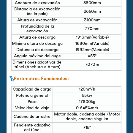
Anchura de excavación
5800mm
Distancia de excavación
2650mm
(de la pala)
Altura de excavación
3100mm
Profundidad de la
770mm
excavación
Altura de descarga
1913mm(Variable)
Mínima altura de descarga
1680mm(Variable)
Distancia de descarga
1992mm(Variable)
Angulo máximo del auge
±55°
Dimensiones adaptivas del
≥3×3m
túnel (Anchura × Altura)
Parámetros Funcionales:
3
Capacidad de carga
120m
/h
Potencia general
55kw
Peso
17800kg
Velocidad de viaje
0.6±5%m/s
Motor doble, cadena doble /Motor
Cadena de arrastre
doble, cadena singular
Pendiente adaptivo
≤15°
del túnel