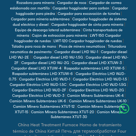
|
|
Rozadora para minería
Cargador de roca
Cargador de correa
|
|
eslabonada con martillo
Cargador haggloader para carbón
Cargador
|
|
haggloader para piedra
Cargador para excavación de túneles
|
Cargador para minería subterránea
Cargador haggloader de sistema
|
|
dual eléctrico y diesel
Cargador haggloader de cinta para minería
|
Equipo de descarga lateral subterránea
Cinta transportadora de
|
|
minería
Cajón de extracción para minería
LWT-150 Cargador
|
|
haggloader de ruedas
LWT-120 Cargador haggloader de ruedas
|
|
Taladro para roca de mano
Picos de minero neumáticos
Trituradora
|
|
neumática de pavimento
Cargador diesel LHD WJ-1
Cargador diesel
| |
|
LHD WJ-2E
Cargador diesel LHD WJ-1.5G
Cargador diesel LHD WJ-
|
|
|
2F
Cargador diesel LHD WJ-2G
Cargador diesel LHD XTUW-3
|
|
Cargador diesel LHD XTUW-4
Raspador subterráneo LHD XTUW-5
|
Raspador subterráneo LHD XTUW-6
Cargador Eléctrico LHD WJD-
|
|
|
0.75
Cargador Eléctrico LHD WJD-1
Cargador Eléctrico LHD WJD-1.5
|
|
Cargador Eléctrico LHD WJD-1.5C
Cargador Eléctrico LHD WJD-1.5G
|
|
Cargador Eléctrico LHD WJD-2F
Cargador Eléctrico LHD WJD-2G
|
|
Cargador Eléctrico LHD WJD-3
Camión Minero Subterráneo UK-4
|
|
Camión Minero Subterráneo UK-6
Camión Minero Subterráneo UK-10
|
Camión Minero Subterráneo XTUT-12
Camión Minero Subterráneo
|
|
XTUT-15
Camión Minero Subterráneo XTUT-20
Camión Minero
Subterráneo XTUT-30
China Heat Treatment Furnace
Horno de tratamiento
térmico de China
Китай Печь для термообработки
Four