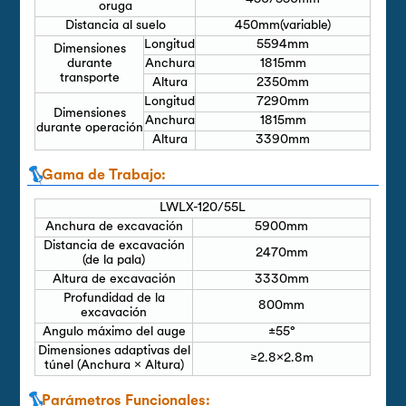
oruga
Distancia al suelo
450mm(variable)
Longitud
5594mm
Dimensiones
durante
Anchura
1815mm
transporte
Altura
2350mm
Longitud
7290mm
Dimensiones
Anchura
1815mm
durante operación
Altura
3390mm
Gama de Trabajo:
LWLX-120/55L
Anchura de excavación
5900mm
Distancia de excavación
2470mm
(de la pala)
Altura de excavación
3330mm
Profundidad de la
800mm
excavación
Angulo máximo del auge
±55°
Dimensiones adaptivas del
≥2.8×2.8m
túnel (Anchura × Altura)
Parámetros Funcionales: