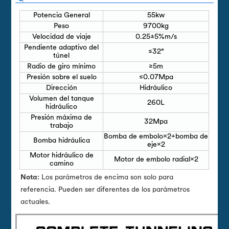
Potencia General
55kw
Peso
9700kg
Velocidad de viaje
0.25±5%m/s
Pendiente adaptivo del
≤32°
túnel
Radio de giro mínimo
≥5m
Presión sobre el suelo
≤0.07Mpa
Dirección
Hidráulico
Volumen del tanque
260L
hidráulico
Presión máxima de
32Mpa
trabajo
Bomba de embolo×2+bomba de
Bomba hidráulica
eje×2
Motor hidráulico de
Motor de embolo radial×2
camino
Nota:
Los parámetros de encima son solo para
referencia. Pueden ser diferentes de los parámetros
actuales.