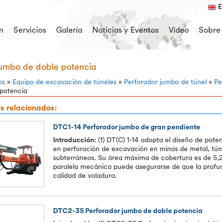
E
n
Servicios
Galería
Noticias y Eventos
Vídeo
Sobre
jumbo de doble potencia
os
»
Equipo de excavación de túneles
»
Perforador jumbo de túnel
»
Pe
 potencia
s relacionados:
DTC1-14 Perforador jumbo de gran pendiente
Introducción:
(1) DT(C) 1-14 adopta el diseño de poten
en perforación de excavación en minas de metal, túne
subterráneos. Su área máxima de cobertura es de 5,25
paralela mecánica puede asegurarse de que la profun
calidad de voladura.
DTC2-35 Perforador jumbo de doble potencia