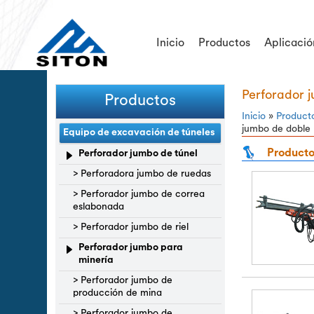
Inicio
Productos
Aplicació
Perforador 
Productos
Inicio
»
Product
jumbo de doble
Equipo de excavación de túneles
Producto
Perforador jumbo de túnel
> Perforadora jumbo de ruedas
> Perforador jumbo de correa
eslabonada
> Perforador jumbo de riel
Perforador jumbo para
minería
> Perforador jumbo de
producción de mina
> Perforador jumbo de