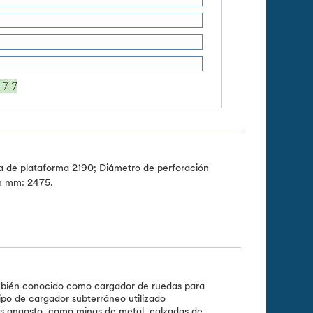
de plataforma 2190; Diámetro de perforación
ón mm: 2475.
mbién conocido como cargador de ruedas para
ipo de cargador subterráneo utilizado
os angosto, como minas de metal, calzadas de