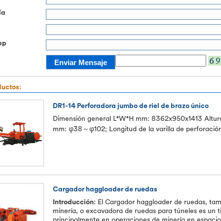
ía
pp
ductos:
DR1-14 Perforadora jumbo de riel de brazo único
Dimensión general L*W*H mm: 8362x950x1413 Altura 
mm: φ38～φ102; Longitud de la varilla de perforaci
Cargador haggloader de ruedas
Introducción:
El Cargador haggloader de ruedas, ta
minería, o excavadora de ruedas para túneles es un t
principalmente en operaciones de minería en espaci