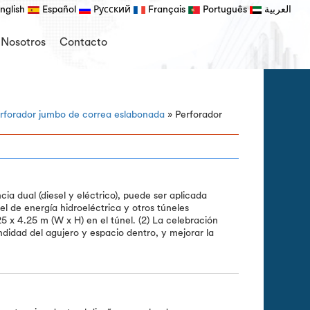
nglish
Español
Русский
Français
Português
العربية
 Nosotros
Contacto
rforador jumbo de correa eslabonada
» Perforador
cia dual (diesel y eléctrico), puede ser aplicada
l de energía hidroeléctrica y otros túneles
 x 4.25 m (W x H) en el túnel. (2) La celebración
didad del agujero y espacio dentro, y mejorar la