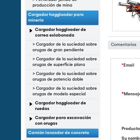
producción de mina
Cargador haggloader para
minería
Cargador haggloader de
correa eslabonada
> Cargador de la suciedad sobre
Comentarios
orugas de gran pendiente
> Cargador de la suciedad sobre
orugas de superficie plana
*
Email
> Cargador de la suciedad sobre
orugas de potencia doble
> Cargador de la suciedad sobre
orugas de modelo especial
*
Mensaj
Cargador haggloader de
ruedas
Cargador para excavación
con orugas
Product
Camión lanzador de concreto
Su nomb