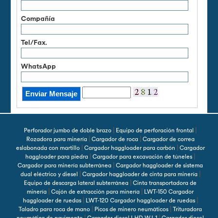
Compañía
Tel/Fax.
WhatsApp
|
|
Perforador jumbo de doble brazo
Equipo de perforación frontal
|
|
Rozadora para minería
Cargador de roca
Cargador de correa
|
|
eslabonada con martillo
Cargador haggloader para carbón
Cargador
|
|
haggloader para piedra
Cargador para excavación de túneles
|
Cargador para minería subterránea
Cargador haggloader de sistema
|
|
dual eléctrico y diesel
Cargador haggloader de cinta para minería
|
Equipo de descarga lateral subterránea
Cinta transportadora de
|
|
minería
Cajón de extracción para minería
LWT-150 Cargador
|
|
haggloader de ruedas
LWT-120 Cargador haggloader de ruedas
|
|
Taladro para roca de mano
Picos de minero neumáticos
Trituradora