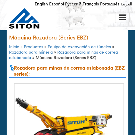
English
Español
Русский
Français
Português
العربية
Máquina Rozadora (Series EBZ)
Inicio
»
Productos
»
Equipo de excavación de túneles
»
Rozadora para minería
»
Rozadora para minas de correa
eslabonada
» Máquina Rozadora (Series EBZ)
Rozadora para minas de correa eslabonada (EBZ
series):