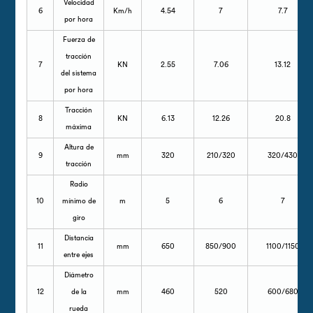
Velocidad
6
Km/h
4.54
7
7.7
por hora
Fuerza de
tracción
7
KN
2.55
7.06
13.12
del sistema
por hora
Tracción
8
KN
6.13
12.26
20.8
máxima
Altura de
9
mm
320
210/320
320/430
tracción
Radio
10
mínimo de
m
5
6
7
giro
Distancia
11
mm
650
850/900
1100/1150
entre ejes
Diámetro
12
de la
mm
460
520
600/680
rueda