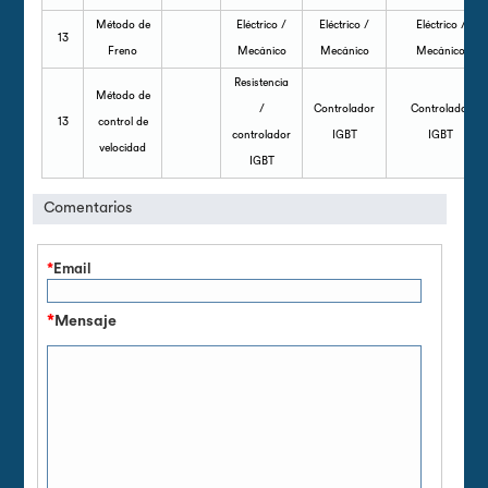
Método de
Eléctrico /
Eléctrico /
Eléctrico /
13
Freno
Mecánico
Mecánico
Mecánico
Resistencia
Método de
/
Controlador
Controlador
13
control de
controlador
IGBT
IGBT
velocidad
IGBT
Comentarios
*
Email
*
Mensaje