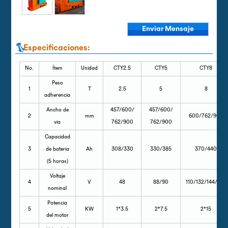
Enviar Mensaje
Especificaciones:
No.
Ítem
Unidad
CTY2.5
CTY5
CTY8
Peso
1
T
2.5
5
8
adherencia
Ancho de
457/600/
457/600/
2
mm
600/762/900
vía
762/900
762/900
Capacidad
3
de batería
Ah
308/330
330/385
370/440
(5 horas)
Voltaje
4
V
48
88/90
110/132/144/140
nominal
Potencia
5
KW
1*3.5
2*7.5
2*15
del motor