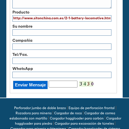
Producto
Su nombre
Compañía
Tel/Fax.
WhatsApp
|
|
Perforador jumbo de doble brazo
Equipo de perforación frontal
|
|
Rozadora para minería
Cargador de roca
Cargador de correa
|
|
eslabonada con martillo
Cargador haggloader para carbón
Cargador
|
|
haggloader para piedra
Cargador para excavación de túneles
|
Cargador para minería subterránea
Cargador haggloader de sistema