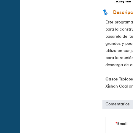
Descripc
Este programa
para la constr
pasarela del t
grandes y peq
utiliza en con
para la reunió
descarga de e
Casos Típicos
Xishan Coal an
Comentarios
*
Email