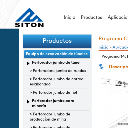
Inicio
Productos
Aplicació
Programa Co
Productos
Inicio
»
Aplicac
Equipo de excavación de túneles
Programa 14: 
Perforador jumbo de túnel
Descripc
> Perforadora jumbo de ruedas
> Perforador jumbo de correa
eslabonada
> Perforador jumbo de riel
Perforador jumbo para
minería
> Perforador jumbo de
producción de mina
> Perforador jumbo de