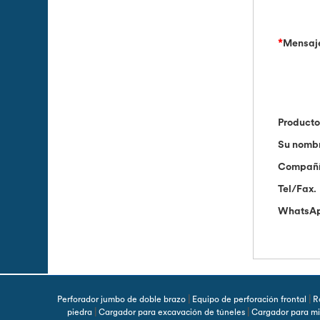
*
Mensaj
Product
Su nomb
Compañ
Tel/Fax.
WhatsA
|
|
Perforador jumbo de doble brazo
Equipo de perforación frontal
R
|
|
piedra
Cargador para excavación de túneles
Cargador para mi