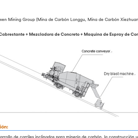
en Mining Group (Mina de Carbón Longgu, Mina de Carbón Xiezhuan
 Cabrestante + Mezcladora de Concreto + Maquina de Espray de Co
ión:
arrollo de carriles inclinados para minería de carbón, la construcción