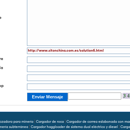
e
o
re
ía
pp
|
|
ozadora para minería
Cargador de roca
Cargador de correa eslabonada con mart
|
|
nería subterránea
Cargador haggloader de sistema dual eléctrico y diesel
Carga