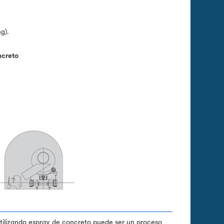
g).
ncreto
 utilizando espray de concreto puede ser un proceso