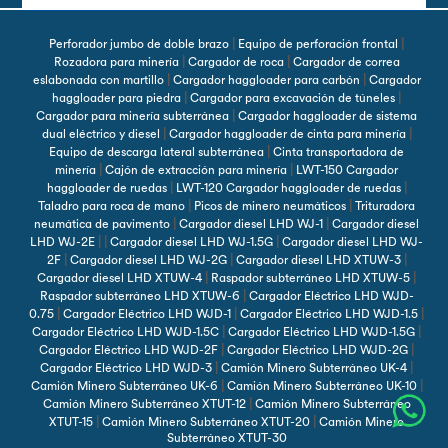
|
|
Perforador jumbo de doble brazo
Equipo de perforación frontal
|
|
Rozadora para minería
Cargador de roca
Cargador de correa
|
|
eslabonada con martillo
Cargador haggloader para carbón
Cargador
|
|
haggloader para piedra
Cargador para excavación de túneles
|
Cargador para minería subterránea
Cargador haggloader de sistema
|
|
dual eléctrico y diesel
Cargador haggloader de cinta para minería
|
Equipo de descarga lateral subterránea
Cinta transportadora de
|
|
minería
Cajón de extracción para minería
LWT-150 Cargador
|
|
haggloader de ruedas
LWT-120 Cargador haggloader de ruedas
|
|
Taladro para roca de mano
Picos de minero neumáticos
Trituradora
|
|
neumática de pavimento
Cargador diesel LHD WJ-1
Cargador diesel
| |
|
LHD WJ-2E
Cargador diesel LHD WJ-1.5G
Cargador diesel LHD WJ-
|
|
|
2F
Cargador diesel LHD WJ-2G
Cargador diesel LHD XTUW-3
|
|
Cargador diesel LHD XTUW-4
Raspador subterráneo LHD XTUW-5
|
Raspador subterráneo LHD XTUW-6
Cargador Eléctrico LHD WJD-
|
|
|
0.75
Cargador Eléctrico LHD WJD-1
Cargador Eléctrico LHD WJD-1.5
|
|
Cargador Eléctrico LHD WJD-1.5C
Cargador Eléctrico LHD WJD-1.5G
|
|
Cargador Eléctrico LHD WJD-2F
Cargador Eléctrico LHD WJD-2G
|
|
Cargador Eléctrico LHD WJD-3
Camión Minero Subterráneo UK-4
|
|
Camión Minero Subterráneo UK-6
Camión Minero Subterráneo UK-10
|
Camión Minero Subterráneo XTUT-12
Camión Minero Subterráneo
|
|
XTUT-15
Camión Minero Subterráneo XTUT-20
Camión Minero
Subterráneo XTUT-30