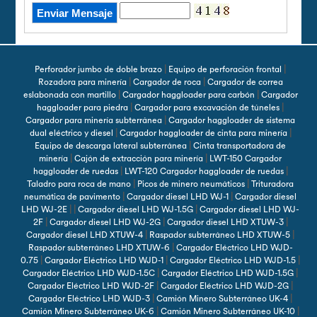
|
|
Perforador jumbo de doble brazo
Equipo de perforación frontal
|
|
Rozadora para minería
Cargador de roca
Cargador de correa
|
|
eslabonada con martillo
Cargador haggloader para carbón
Cargador
|
|
haggloader para piedra
Cargador para excavación de túneles
|
Cargador para minería subterránea
Cargador haggloader de sistema
|
|
dual eléctrico y diesel
Cargador haggloader de cinta para minería
|
Equipo de descarga lateral subterránea
Cinta transportadora de
|
|
minería
Cajón de extracción para minería
LWT-150 Cargador
|
|
haggloader de ruedas
LWT-120 Cargador haggloader de ruedas
|
|
Taladro para roca de mano
Picos de minero neumáticos
Trituradora
|
|
neumática de pavimento
Cargador diesel LHD WJ-1
Cargador diesel
| |
|
LHD WJ-2E
Cargador diesel LHD WJ-1.5G
Cargador diesel LHD WJ-
|
|
|
2F
Cargador diesel LHD WJ-2G
Cargador diesel LHD XTUW-3
|
|
Cargador diesel LHD XTUW-4
Raspador subterráneo LHD XTUW-5
|
Raspador subterráneo LHD XTUW-6
Cargador Eléctrico LHD WJD-
|
|
|
0.75
Cargador Eléctrico LHD WJD-1
Cargador Eléctrico LHD WJD-1.5
|
|
Cargador Eléctrico LHD WJD-1.5C
Cargador Eléctrico LHD WJD-1.5G
|
|
Cargador Eléctrico LHD WJD-2F
Cargador Eléctrico LHD WJD-2G
|
|
Cargador Eléctrico LHD WJD-3
Camión Minero Subterráneo UK-4
|
|
Camión Minero Subterráneo UK-6
Camión Minero Subterráneo UK-10