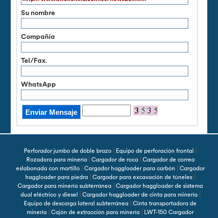
Su nombre
Compañía
Tel/Fax.
WhatsApp
|
|
Perforador jumbo de doble brazo
Equipo de perforación frontal
|
|
Rozadora para minería
Cargador de roca
Cargador de correa
|
|
eslabonada con martillo
Cargador haggloader para carbón
Cargador
|
|
haggloader para piedra
Cargador para excavación de túneles
|
Cargador para minería subterránea
Cargador haggloader de sistema
|
|
dual eléctrico y diesel
Cargador haggloader de cinta para minería
|
Equipo de descarga lateral subterránea
Cinta transportadora de
|
|
minería
Cajón de extracción para minería
LWT-150 Cargador